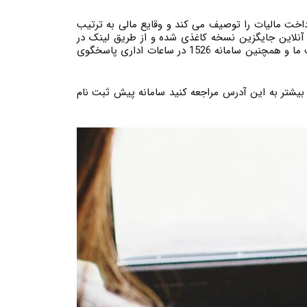
اخت مالیات را توصیف می کند و وقایع مالی به ترتیب
تی آنلاین جایگزین نسخه کاغذی شده و از طریق لینک در
سایت tax.gov.ir در دسترس قرار می گیرد. در صورت داشتن هرگونه سوال در هنگام ورود اطلاعات به این سامانه، کارشناسان شرکت ما و همچنین سامانه 1526 در ساعات اداری پاسخگوی
بیشتر به این آدرس مراجعه کنید سامانه پیش ثبت نام