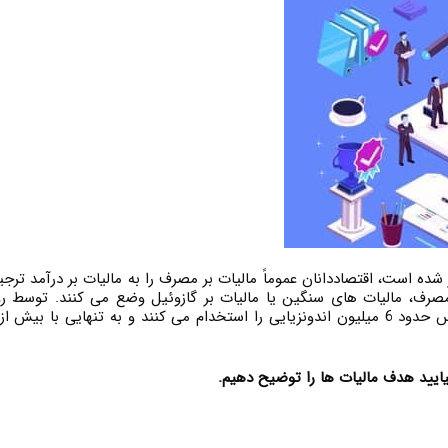
شده است، اقتصاددانان عموماً مالیات بر مصرف را به مالیات بر درآمد ترجی
تشکیل می دهد، شرکت های تنباکو مانند فیلیپ موریس حدود 6 میلیون اندونزیایی را استخدام می
یایید هدف مالیات ها را توضیح دهیم.