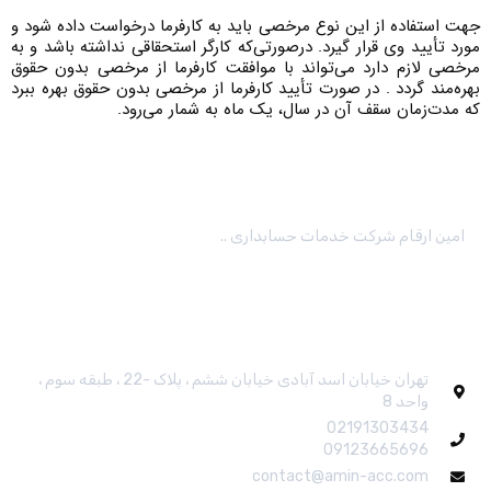
جهت استفاده از این نوع مرخصی باید به کارفرما درخواست داده شود و
مورد تأیید وی قرار گیرد. درصورتی‌که کارگر استحقاقی نداشته باشد و به
مرخصی لازم دارد می‌تواند با موافقت کارفرما از مرخصی بدون حقوق
بهره‌مند گردد . در صورت تأیید کارفرما از مرخصی بدون حقوق بهره ببرد
که مدت‌زمان سقف آن در سال، یک ماه به شمار می‌رود.
امین ارقام شرکت خدمات حسابداری ..
ارتباط باما
تهران خیابان اسد آبادی خیابان ششم ، پلاک -22 ، طبقه سوم ،
واحد 8
02191303434
09123665696
contact@amin-acc.com