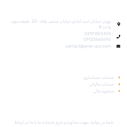
ارتباط باما
تهران خیابان اسد آبادی خیابان ششم ، پلاک -22 ، طبقه سوم ،
واحد 8
02191303434
09123665696
contact@amin-acc.com
خدمات
خدمات حسابداری
خدمات مالیاتی
مشاوره مالی
در تماس باشید
شما می توانید جهت مشاوره و شرح خدمات ما با ما در ارتباط